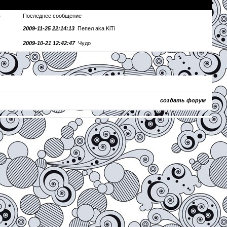
в
Последнее сообщение
2009-11-25 22:14:13
Пепел aka KiTi
2009-10-21 12:42:47
Чудо
создать форум