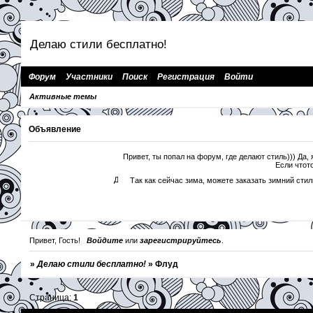
Делаю стили бесплатно!
Форум
Участники
Поиск
Регистрация
Войти
Активные темы
Объявление
Привет, ты попал на форум, где делают стиль))) Да, 
Если чтото
Добро пожаловать на форум чудо))
Так как сейчас зима, можете заказать зимний сти
Привет, Гость!
Войдите
или
зарегистрируйтесь
.
»
Делаю стили бесплатно!
»
Флуд
Страница:
1