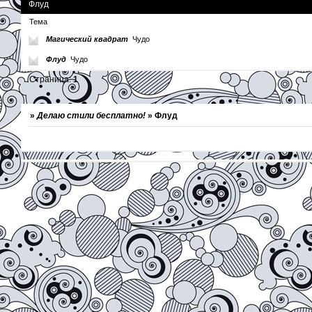
Флуд
Тема
Магический квадрат
Чудо
Флуд
Чудо
Страница:
1
»
Делаю стили бесплатно!
»
Флуд