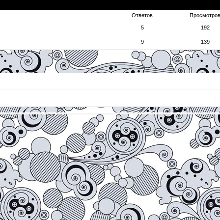
Ответов
Просмотро
5
192
9
139